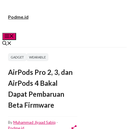
Langsung
Podme.id
ke
isi
Menu
GADGET
WEARABLE
AirPods Pro 2, 3, dan
AirPods 4 Bakal
Dapat Pembaruan
Beta Firmware
By
Muhammad Jiyaad Sabiq
-
Podme.id