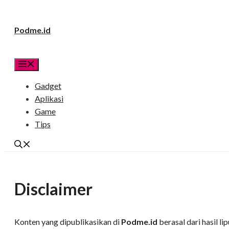
Langsung
Podme.id
ke
isi
Menu
Gadget
Aplikasi
Game
Tips
Disclaimer
Konten yang dipublikasikan di
Podme
.id
berasal dari hasil li