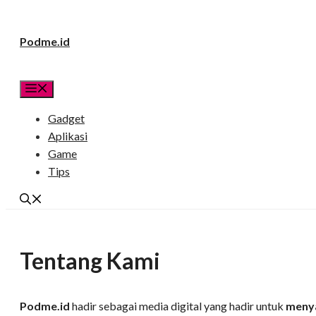
Langsung
Podme.id
ke
isi
Menu
Gadget
Aplikasi
Game
Tips
Tentang Kami
Podme.id
hadir sebagai media digital yang hadir untuk
menya