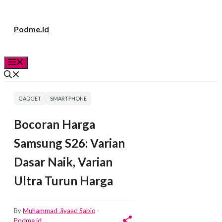
Langsung
Podme.id
ke
isi
Menu
GADGET
SMARTPHONE
Bocoran Harga
Samsung S26: Varian
Dasar Naik, Varian
Ultra Turun Harga
By
Muhammad Jiyaad Sabiq
-
Podme.id