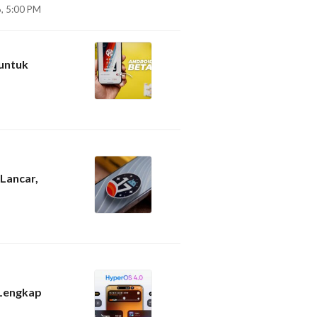
6, 5:00 PM
 untuk
Lancar,
 Lengkap