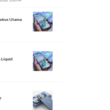
 2026, 5:00 PM
 Fokus Utama
 Liquid
?