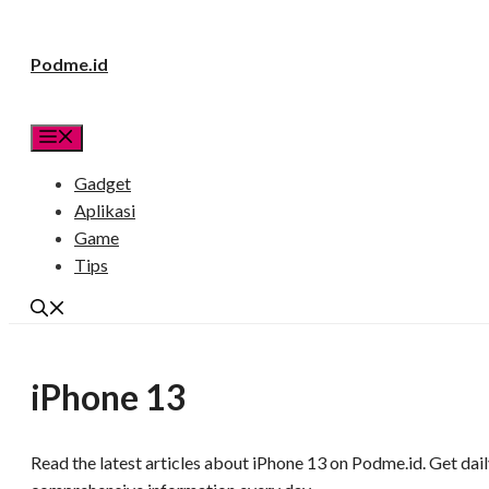
Langsung
Podme.id
ke
isi
Menu
Gadget
Aplikasi
Game
Tips
iPhone 13
Read the latest articles about iPhone 13 on Podme.id. Get dail