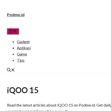
Langsung
Podme.id
ke
isi
Menu
Gadget
Aplikasi
Game
Tips
iQOO 15
Read the latest articles about iQOO 15 on Podme.id. Get daily