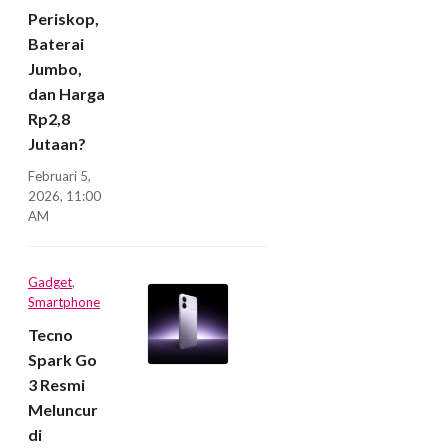
Periskop,
Baterai
Jumbo,
dan Harga
Rp2,8
Jutaan?
Februari 5,
2026, 11:00
AM
Gadget
,
Smartphone
Tecno
Spark Go
3 Resmi
Meluncur
di