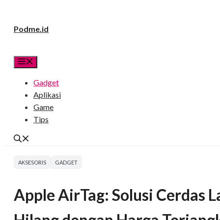
Langsung
Podme.id
ke
isi
Menu
Gadget
Aplikasi
Game
Tips
AKSESORIS
GADGET
Apple AirTag: Solusi Cerdas 
Hilang dengan Harga Terjang