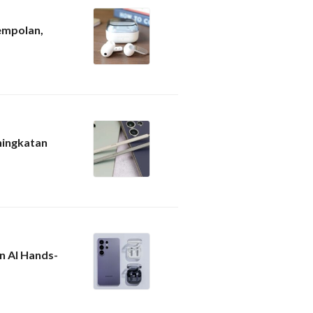
empolan,
ningkatan
n AI Hands-