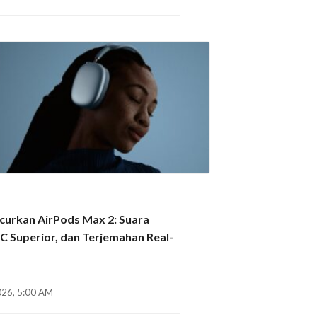
curkan AirPods Max 2: Suara
NC Superior, dan Terjemahan Real-
026, 5:00 AM