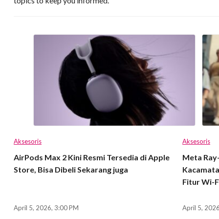
topics to keep you informed.
Aksesoris
Aksesoris
AirPods Max 2 Kini Resmi Tersedia di Apple
Meta Ray-
Store, Bisa Dibeli Sekarang juga
Kacamata 
Fitur Wi-F
April 5, 2026, 3:00 PM
April 5, 202