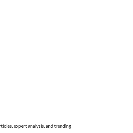
icles, expert analysis, and trending