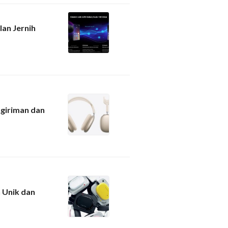
lan Jernih
ngiriman dan
 Unik dan