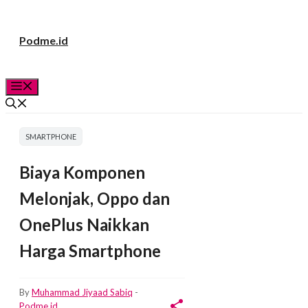
Langsung
Podme.id
ke
isi
Menu
SMARTPHONE
Biaya Komponen
Melonjak, Oppo dan
OnePlus Naikkan
Harga Smartphone
By
Muhammad Jiyaad Sabiq
-
Podme.id