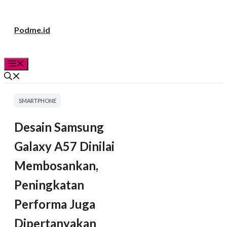
Langsung
Podme.id
ke
isi
Menu
SMARTPHONE
Desain Samsung
Galaxy A57 Dinilai
Membosankan,
Peningkatan
Performa Juga
Dipertanyakan