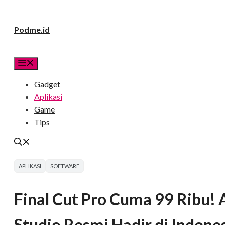
Langsung
Podme.id
ke
isi
Menu
Gadget
Aplikasi
Game
Tips
APLIKASI
SOFTWARE
Final Cut Pro Cuma 99 Ribu! 
Studio Resmi Hadir di Indone