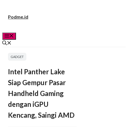
Langsung
Podme.id
ke
isi
Menu
GADGET
Intel Panther Lake
Siap Gempur Pasar
Handheld Gaming
dengan iGPU
Kencang, Saingi AMD