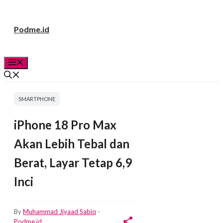
Langsung
Podme.id
ke
isi
Menu
SMARTPHONE
iPhone 18 Pro Max
Akan Lebih Tebal dan
Berat, Layar Tetap 6,9
Inci
By
Muhammad Jiyaad Sabiq
-
Podme.id