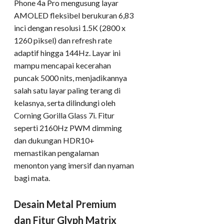
Phone 4a Pro mengusung layar
AMOLED fleksibel berukuran 6,83
inci dengan resolusi 1.5K (2800 x
1260 piksel) dan refresh rate
adaptif hingga 144Hz. Layar ini
mampu mencapai kecerahan
puncak 5000 nits, menjadikannya
salah satu layar paling terang di
kelasnya, serta dilindungi oleh
Corning Gorilla Glass 7i. Fitur
seperti 2160Hz PWM dimming
dan dukungan HDR10+
memastikan pengalaman
menonton yang imersif dan nyaman
bagi mata.
Desain Metal Premium
dan Fitur Glyph Matrix