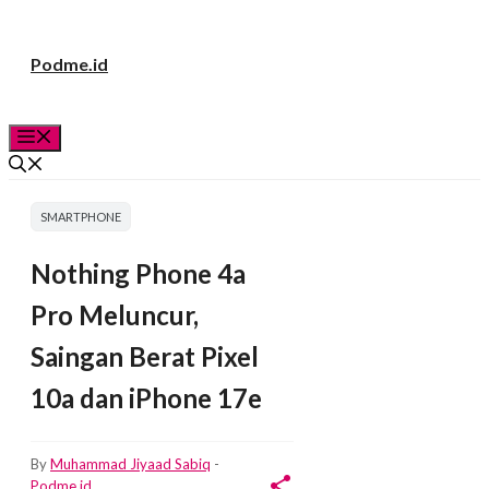
Langsung
Podme.id
ke
isi
Menu
SMARTPHONE
Nothing Phone 4a
Pro Meluncur,
Saingan Berat Pixel
10a dan iPhone 17e
By
Muhammad Jiyaad Sabiq
-
Podme.id