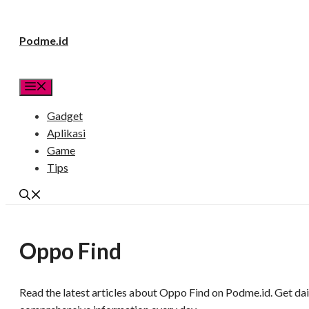
Langsung
Podme.id
ke
isi
Menu
Gadget
Aplikasi
Game
Tips
Oppo Find
Read the latest articles about Oppo Find on Podme.id. Get dail