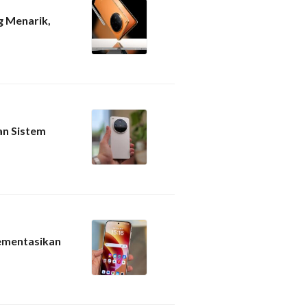
g Menarik,
an Sistem
lementasikan