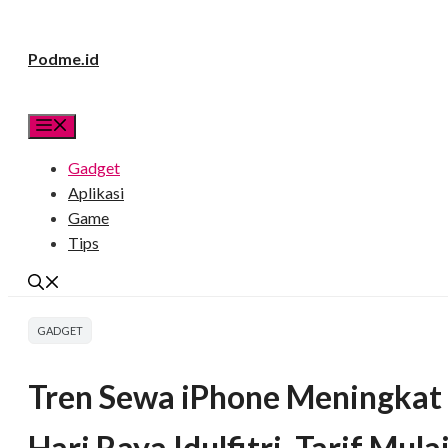
Langsung
Podme.id
ke
isi
Menu
Gadget
Aplikasi
Game
Tips
GADGET
Tren Sewa iPhone Meningkat
Hari Raya Idulfitri, Tarif Mul