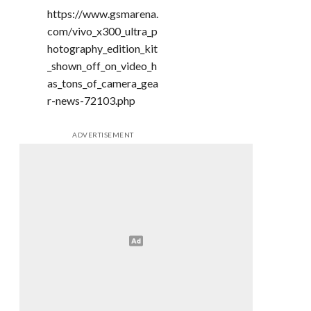
https://www.gsmarena.
com/vivo_x300_ultra_p
hotography_edition_kit
_shown_off_on_video_h
as_tons_of_camera_gea
r-news-72103.php
ADVERTISEMENT