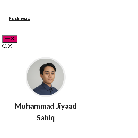
Langsung
Podme.id
ke
isi
Menu
Muhammad Jiyaad
Sabiq