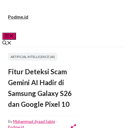
Langsung
Podme.id
ke
isi
Menu
ARTIFICIAL INTELLIGENCE (AI)
Fitur Deteksi Scam
Gemini AI Hadir di
Samsung Galaxy S26
dan Google Pixel 10
By
Muhammad Jiyaad Sabiq
-
Podme.id