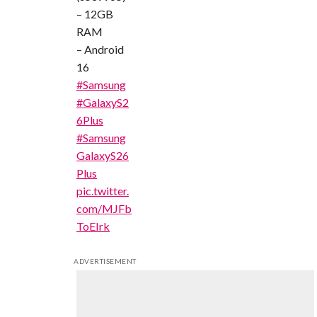
– 12GB
RAM
– Android
16
#Samsung
#GalaxyS2
6Plus
#Samsung
GalaxyS26
Plus
pic.twitter.
com/MJFb
ToEIrk
ADVERTISEMENT