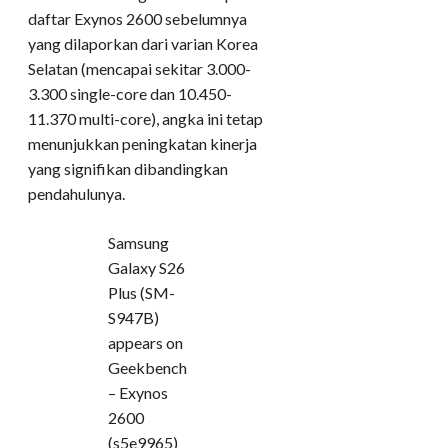
daftar Exynos 2600 sebelumnya
yang dilaporkan dari varian Korea
Selatan (mencapai sekitar 3.000-
3.300 single-core dan 10.450-
11.370 multi-core), angka ini tetap
menunjukkan peningkatan kinerja
yang signifikan dibandingkan
pendahulunya.
Samsung
Galaxy S26
Plus (SM-
S947B)
appears on
Geekbench
– Exynos
2600
(s5e9965)