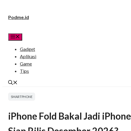
Langsung
Podme.id
ke
isi
Menu
Gadget
Aplikasi
Game
Tips
SMARTPHONE
iPhone Fold Bakal Jadi iPhon
Siap Rilis Desember 2026?