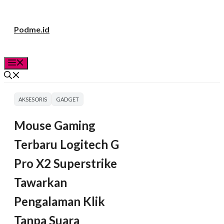
Langsung
Podme.id
ke
isi
Menu
AKSESORIS
GADGET
Mouse Gaming
Terbaru Logitech G
Pro X2 Superstrike
Tawarkan
Pengalaman Klik
Tanpa Suara