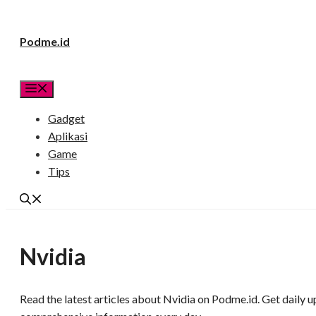
Langsung
Podme.id
ke
isi
Menu
Gadget
Aplikasi
Game
Tips
Nvidia
Read the latest articles about Nvidia on Podme.id. Get daily u