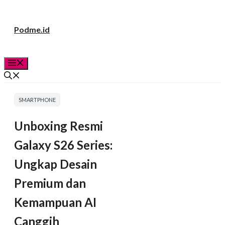
Langsung
Podme.id
ke
isi
Menu
SMARTPHONE
Unboxing Resmi
Galaxy S26 Series:
Ungkap Desain
Premium dan
Kemampuan AI
Canggih