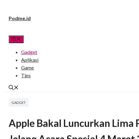
Langsung
Podme.id
ke
isi
Menu
Gadget
Aplikasi
Game
Tips
GADGET
Apple Bakal Luncurkan Lima 
Jelang Acara Spesial 4 Mare