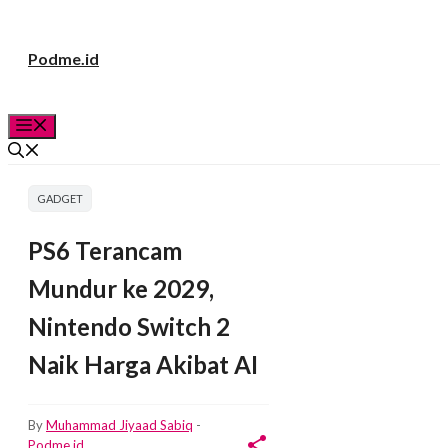
Langsung
Podme.id
ke
isi
Menu
GADGET
PS6 Terancam
Mundur ke 2029,
Nintendo Switch 2
Naik Harga Akibat AI
By
Muhammad Jiyaad Sabiq
-
Podme.id