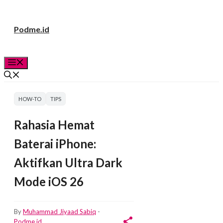
Langsung
Podme.id
ke
isi
Menu
HOW-TO
TIPS
Rahasia Hemat
Baterai iPhone:
Aktifkan Ultra Dark
Mode iOS 26
By
Muhammad Jiyaad Sabiq
-
Podme.id