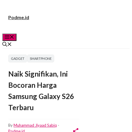
Langsung
Podme.id
ke
isi
Menu
GADGET
SMARTPHONE
Naik Signifikan, Ini
Bocoran Harga
Samsung Galaxy S26
Terbaru
By
Muhammad Jiyaad Sabiq
-
Podme.id